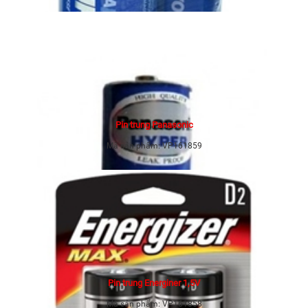
Pin trung Panasonic
Mã sản phẩm:
VP161859
Pin trung Energiner 1,5V
Mã sản phẩm:
VP161858