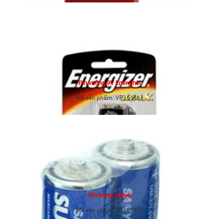
Pin vuông 9V Energiner
Mã sản phẩm:
VP161861
Pin trung Sanyo
Mã sản phẩm:
VP161860