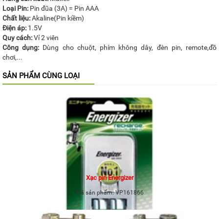
Loại Pin:
Pin đũa (3A) = Pin AAA
Chất liệu:
Akaline(Pin kiềm)
Điện áp:
1.5V
Quy cách:
Vỉ 2 viên
Công dụng:
Dùng cho chuột, phím không dây, đèn pin, remote,đồ
chơi,...
SẢN PHẨM CÙNG LOẠI
Xạc pin Energizer
Mã sản phẩm:
VP161866