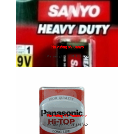
Pin vuông 9V Sanyo
Mã sản phẩm:
VP161863
Pin vuông 9V Panasonic
Mã sản phẩm:
VP161862