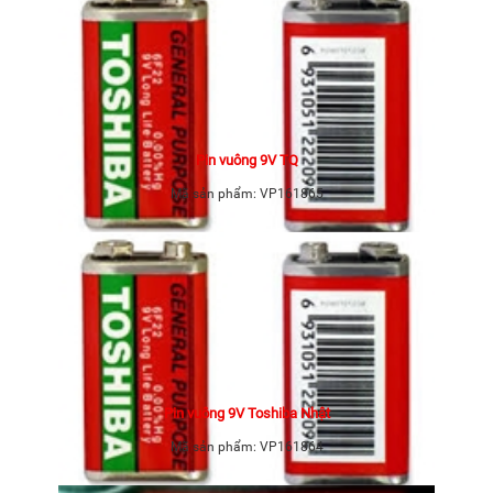
Pin vuông 9V TQ
Mã sản phẩm:
VP161865
Pin vuông 9V Toshiba Nhật
Mã sản phẩm:
VP161864