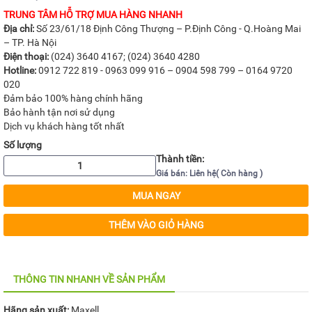
TRUNG TÂM HỖ TRỢ MUA HÀNG NHANH
Địa chỉ:
Số 23/61/18 Định Công Thượng – P.Định Công - Q.Hoàng Mai
– TP. Hà Nội
Điện thoại:
(024) 3640 4167; (024) 3640 4280
Hotline:
0912 722 819 - 0963 099 916 – 0904 598 799 – 0164 9720
020
Đảm bảo 100% hàng chính hãng
Bảo hành tận nơi sử dụng
Dịch vụ khách hàng tốt nhất
Số lượng
Thành tiền:
Giá bán: Liên hệ( Còn hàng )
MUA NGAY
THÊM VÀO GIỎ HÀNG
THÔNG TIN NHANH VỀ SẢN PHẨM
Hãng sản xuất:
Maxell