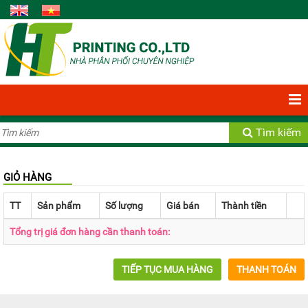
Bạn có 0 Sản phẩm
Xem giỏ hàng
Tìm kiếm
GIỎ HÀNG
TT
Sản phẩm
Số lượng
Giá bán
Thành tiền
Tổng trị giá đơn hàng cần thanh toán:
TIẾP TỤC MUA HÀNG
THANH TOÁN