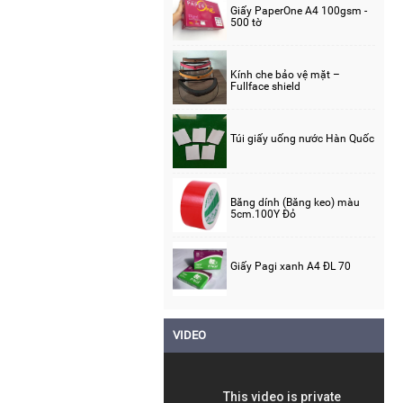
Giấy PaperOne A4 100gsm -
500 tờ
Kính che bảo vệ mặt –
Fullface shield
Túi giấy uống nước Hàn Quốc
Băng dính (Băng keo) màu
5cm.100Y Đỏ
Giấy Pagi xanh A4 ĐL 70
VIDEO