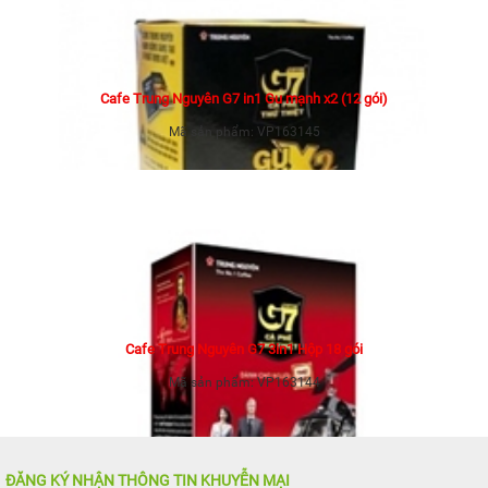
Cafe Trung Nguyên G7 in1 Gu mạnh x2 (12 gói)
Mã sản phẩm:
VP163145
Cafe Trung Nguyên G7 3in1 Hộp 18 gói
Mã sản phẩm:
VP163144
ĐĂNG KÝ NHẬN THÔNG TIN KHUYỄN MẠI