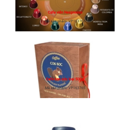
Cafe viên Nespresso
Mã sản phẩm:
VP163766
Cafe con sóc loại 500gr
Mã sản phẩm:
VP163765