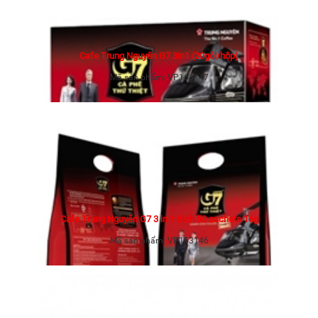
Cafe Trung Nguyên G7 3in1 (20gói/hộp)
Mã sản phẩm:
VP163147
Cafe Trung Nguyên G7 3 in 1 Bịch 50 sachets 16g
Mã sản phẩm:
VP163146