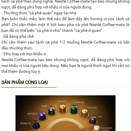
tách cà phê theo đúng nghĩa. Nestlé Coffee-mate tạo béo nhưng không
ngọt, dễ dàng phù hợp với khẩu vị của người dùng.
- Thưởng thức “cà phê quán” ngay tại nhà
Bạn luôn thắc mắc, làm thế nào để làm dậy lên hương vị của tách cà
phê? Chỉ cần thêm một ít bột kem pha cà phê Nestlé Coffee-mate là
bạn đã có thể biến “cà phê ở nhà” thành “cà phê ở quán”.
- Dễ dàng pha chế
Chỉ cần thêm vào tách cà phê 1-2 muỗng Nestlé Coffee-mate và bắt
đầu thưởng thức.
- Phù hợp với mọi khẩu vị
Nestlé Coffee-mate tạo béo nhưng không ngọt, dễ dàng phù hợp với
mọi khẩu vị của người tiêu dùng. Nếu bạn là người thích ngọt thì vẫn có
thể thêm đường tùy ý.
SẢN PHẨM CÙNG LOẠI