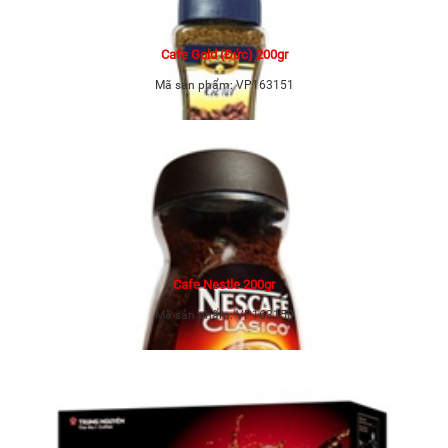
Cafe Gold (Đức) 200gr
Mã sản phẩm:
VP163151
Cafe Nestle 200gr
Mã sản phẩm:
VP163150